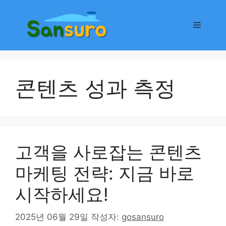
컨
텐
메
츠
로
뉴
건
너
콘텐츠 성과 측정
뛰
기
고객을 사로잡는 콘텐츠
마케팅 전략: 지금 바로
시작하세요!
2025년 06월 29일
작성자:
gosansuro