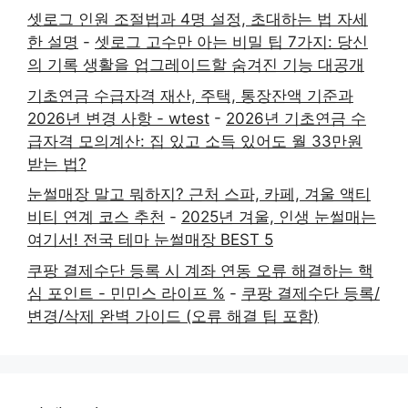
셋로그 인원 조절법과 4명 설정, 초대하는 법 자세
한 설명
-
셋로그 고수만 아는 비밀 팁 7가지: 당신
의 기록 생활을 업그레이드할 숨겨진 기능 대공개
기초연금 수급자격 재산, 주택, 통장잔액 기준과
2026년 변경 사항 - wtest
-
2026년 기초연금 수
급자격 모의계산: 집 있고 소득 있어도 월 33만원
받는 법?
눈썰매장 말고 뭐하지? 근처 스파, 카페, 겨울 액티
비티 연계 코스 추천
-
2025년 겨울, 인생 눈썰매는
여기서! 전국 테마 눈썰매장 BEST 5
쿠팡 결제수단 등록 시 계좌 연동 오류 해결하는 핵
심 포인트 - 민민스 라이프 %
-
쿠팡 결제수단 등록/
변경/삭제 완벽 가이드 (오류 해결 팁 포함)