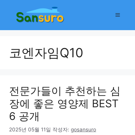
컨
텐
메
츠
로
뉴
건
너
코엔자임Q10
뛰
기
전문가들이 추천하는 심
장에 좋은 영양제 BEST
6 공개
2025년 05월 11일
작성자:
gosansuro