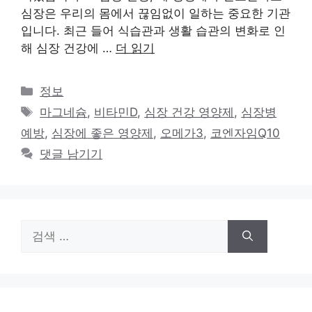
심장은 우리의 몸에서 끊임없이 일하는 중요한 기관
입니다. 최근 들어 식습관과 생활 습관의 변화로 인
해 심장 건강에 …
더 읽기
카
정보
테
태
마그네슘
,
비타민D
,
심장 건강 영양제
,
심장병
고
그
예방
,
심장에 좋은 영양제
,
오메가3
,
코엔자임Q10
리
댓글 남기기
검
색: