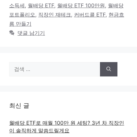
고
그
소득세
,
월배당 ETF
,
월배당 ETF 100만원
,
월배당
리
포트폴리오
,
직장인 재테크
,
커버드콜 ETF
,
현금흐
름 만들기
댓글 남기기
검
색:
최신 글
월배당 ETF로 매월 100만 원 세팅? 3년 차 직장인
이 솔직하게 말씀드릴게요