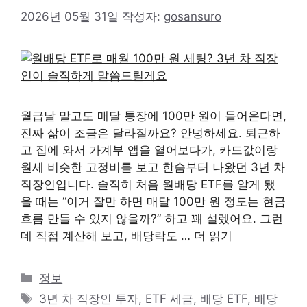
2026년 05월 31일
작성자:
gosansuro
월급날 말고도 매달 통장에 100만 원이 들어온다면,
진짜 삶이 조금은 달라질까요? 안녕하세요. 퇴근하
고 집에 와서 가계부 앱을 열어보다가, 카드값이랑
월세 비슷한 고정비를 보고 한숨부터 나왔던 3년 차
직장인입니다. 솔직히 처음 월배당 ETF를 알게 됐
을 때는 “이거 잘만 하면 매달 100만 원 정도는 현금
흐름 만들 수 있지 않을까?” 하고 꽤 설렜어요. 그런
데 직접 계산해 보고, 배당락도 …
더 읽기
카
정보
테
태
3년 차 직장인 투자
,
ETF 세금
,
배당 ETF
,
배당