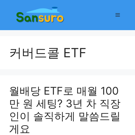
컨
텐
메
츠
로
뉴
건
너
커버드콜 ETF
뛰
기
월배당 ETF로 매월 100
만 원 세팅? 3년 차 직장
인이 솔직하게 말씀드릴
게요