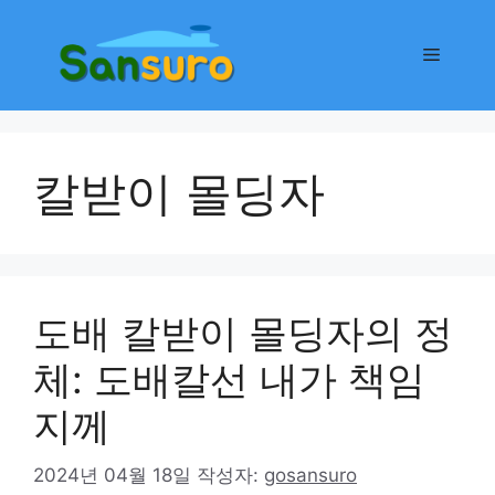
컨
텐
메
츠
로
뉴
건
너
칼받이 몰딩자
뛰
기
도배 칼받이 몰딩자의 정
체: 도배칼선 내가 책임
지께
2024년 04월 18일
작성자:
gosansuro