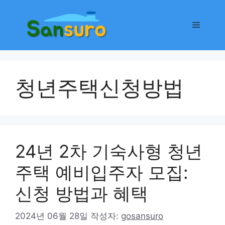
컨
텐
메
츠
로
뉴
건
너
청년주택신청방법
뛰
기
24년 2차 기숙사형 청년
주택 예비입주자 모집:
신청 방법과 혜택
2024년 06월 28일
작성자:
gosansuro