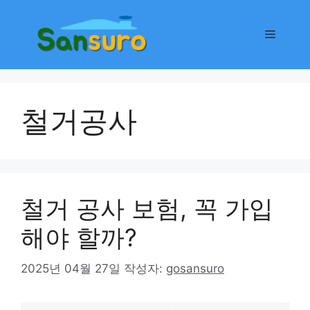
컨
텐
메
츠
로
뉴
건
너
철거공사
뛰
기
철거 공사 보험, 꼭 가입
해야 할까?
2025년 04월 27일
작성자:
gosansuro