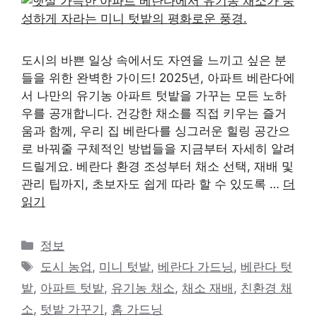
도시의 바쁜 일상 속에서도 자연을 느끼고 싶은 분
들을 위한 완벽한 가이드! 2025년, 아파트 베란다에
서 나만의 유기농 아파트 텃밭을 가꾸는 모든 노하
우를 공개합니다. 건강한 채소를 직접 키우는 즐거
움과 함께, 우리 집 베란다를 싱그러운 힐링 공간으
로 바꿔줄 구체적인 방법들을 지금부터 자세히 알려
드릴게요. 베란다 환경 조성부터 채소 선택, 재배 및
관리 팁까지, 초보자도 쉽게 따라 할 수 있도록 …
더
읽기
카
정보
테
태
도시 농업
,
미니 텃밭
,
베란다 가드닝
,
베란다 텃
고
그
밭
,
아파트 텃밭
,
유기농 채소
,
채소 재배
,
친환경 채
리
소
,
텃밭 가꾸기
,
홈 가드닝