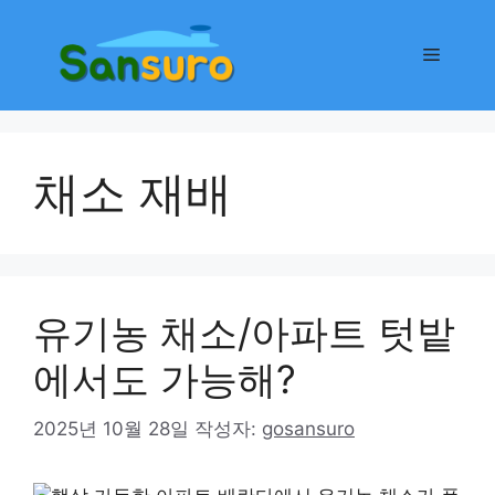
컨
텐
메
츠
로
뉴
건
너
채소 재배
뛰
기
유기농 채소/아파트 텃밭
에서도 가능해?
2025년 10월 28일
작성자:
gosansuro