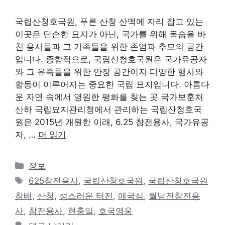
국립산청호국원, 푸른 산청 산맥에 자리 잡고 있는
이곳은 단순한 묘지가 아닌, 국가를 위해 목숨을 바
친 용사들과 그 가족들을 위한 존엄과 추모의 공간
입니다. 종합적으로, 국립산청호국원은 국가유공자
와 그 유족들을 위한 안장 공간이자 다양한 행사와
활동이 이루어지는 중요한 국립 묘지입니다. 아름다
운 자연 속에서 영원한 평화를 찾는 곳 국가보훈처
산하 국립묘지관리청에서 관리하는 국립산청호국
원은 2015년 개원한 이래, 6.25 참전용사, 국가유공
자, …
더 읽기
카
정보
테
태
625참전용사
,
국립산청호국원
,
국립산청호국원
고
그
참배
,
산청
,
성스러운 터전
,
애국심
,
월남전참전용
리
사
,
참전용사
,
현충일
,
호국영웅