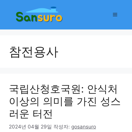
컨
텐
메
츠
로
뉴
건
너
참전용사
뛰
기
국립산청호국원: 안식처
이상의 의미를 가진 성스
러운 터전
2024년 04월 29일
작성자:
gosansuro