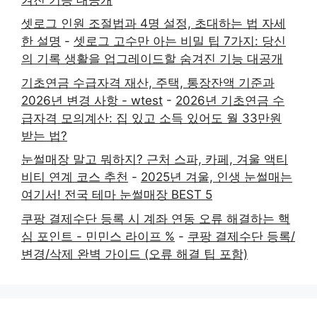
셋로그 인원 조절법과 4명 설정, 초대하는 법 자세
한 설명
-
셋로그 고수만 아는 비밀 팁 7가지: 당신
의 기록 생활을 업그레이드할 숨겨진 기능 대공개
기초연금 수급자격 재산, 주택, 통장잔액 기준과
2026년 변경 사항 - wtest
-
2026년 기초연금 수
급자격 모의계산: 집 있고 소득 있어도 월 33만원
받는 법?
눈썰매장 말고 뭐하지? 근처 스파, 카페, 겨울 액티
비티 연계 코스 추천
-
2025년 겨울, 인생 눈썰매는
여기서! 전국 테마 눈썰매장 BEST 5
쿠팡 결제수단 등록 시 계좌 연동 오류 해결하는 핵
심 포인트 - 민민스 라이프 %
-
쿠팡 결제수단 등록/
변경/삭제 완벽 가이드 (오류 해결 팁 포함)