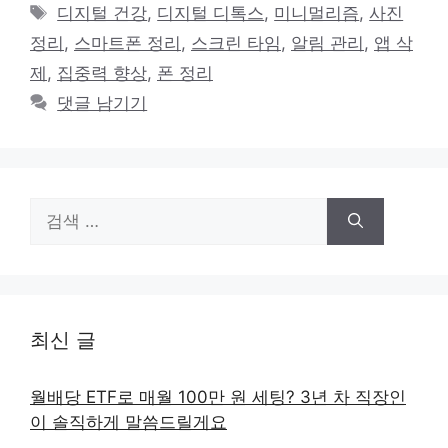
테
태
디지털 건강
,
디지털 디톡스
,
미니멀리즘
,
사진
고
그
정리
,
스마트폰 정리
,
스크린 타임
,
알림 관리
,
앱 삭
리
제
,
집중력 향상
,
폰 정리
댓글 남기기
검
색:
최신 글
월배당 ETF로 매월 100만 원 세팅? 3년 차 직장인
이 솔직하게 말씀드릴게요