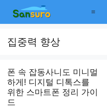
컨
텐
메
츠
로
뉴
건
너
집중력 향상
뛰
기
폰 속 잡동사니도 미니멀
하게! 디지털 디톡스를
위한 스마트폰 정리 가이
드