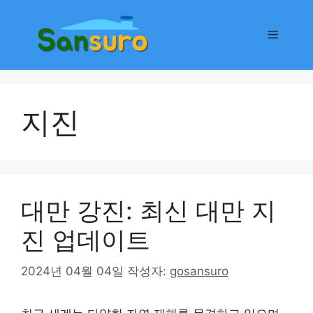
컨
텐
메
츠
로
뉴
건
너
지진
뛰
기
대만 강진: 최신 대만 지
진 업데이트
2024년 04월 04일
작성자:
gosansuro