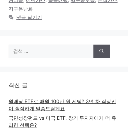
커니즘
,
메탄가스
,
북극해빙
,
영구동토층
,
온실가스
,
리
지구온난화
댓글 남기기
검
색:
최신 글
월배당 ETF로 매월 100만 원 세팅? 3년 차 직장인
이 솔직하게 말씀드릴게요
국민성장펀드 vs 미국 ETF, 장기 투자자에게 더 유
리한 선택은?