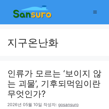
컨
텐
메
츠
로
뉴
건
너
지구온난화
뛰
기
인류가 모르는 ‘보이지 않
는 괴물’, 기후되먹임이란
무엇인가?
2026년 05월 10일
작성자:
gosansuro