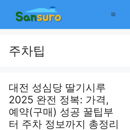
컨
텐
메
츠
로
뉴
건
너
주차팁
뛰
기
대전 성심당 딸기시루
2025 완전 정복: 가격,
예약(구매) 성공 꿀팁부
터 주차 정보까지 총정리