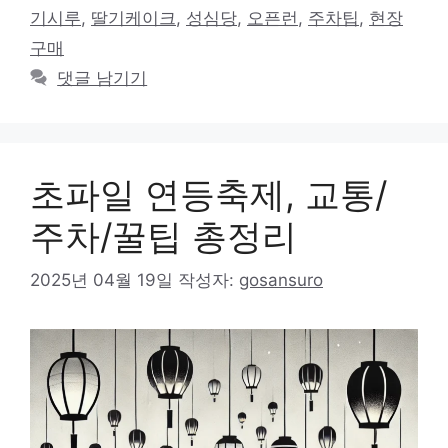
고
그
기시루
,
딸기케이크
,
성심당
,
오픈런
,
주차팁
,
현장
리
구매
댓글 남기기
초파일 연등축제, 교통/
주차/꿀팁 총정리
2025년 04월 19일
작성자:
gosansuro