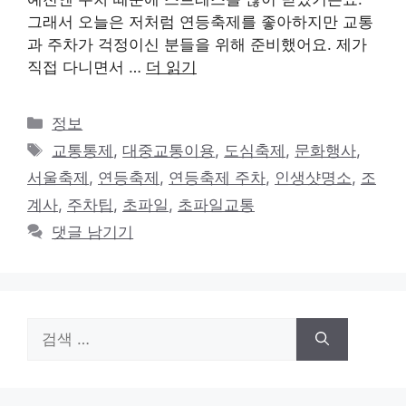
그래서 오늘은 저처럼 연등축제를 좋아하지만 교통
과 주차가 걱정이신 분들을 위해 준비했어요. 제가
직접 다니면서 …
더 읽기
카
정보
테
태
교통통제
,
대중교통이용
,
도심축제
,
문화행사
,
고
그
서울축제
,
연등축제
,
연등축제 주차
,
인생샷명소
,
조
리
계사
,
주차팁
,
초파일
,
초파일교통
댓글 남기기
검
색: