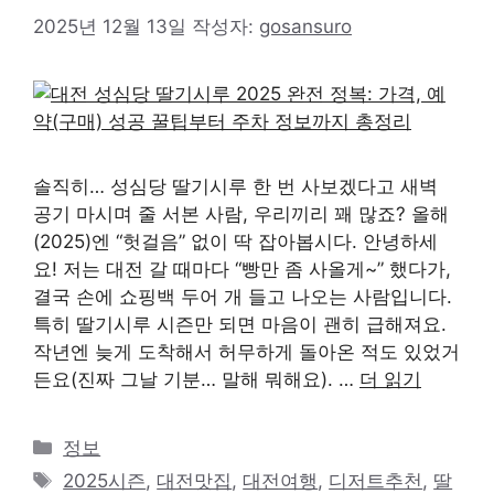
2025년 12월 13일
작성자:
gosansuro
솔직히… 성심당 딸기시루 한 번 사보겠다고 새벽
공기 마시며 줄 서본 사람, 우리끼리 꽤 많죠? 올해
(2025)엔 “헛걸음” 없이 딱 잡아봅시다. 안녕하세
요! 저는 대전 갈 때마다 “빵만 좀 사올게~” 했다가,
결국 손에 쇼핑백 두어 개 들고 나오는 사람입니다.
특히 딸기시루 시즌만 되면 마음이 괜히 급해져요.
작년엔 늦게 도착해서 허무하게 돌아온 적도 있었거
든요(진짜 그날 기분… 말해 뭐해요). …
더 읽기
카
정보
테
태
2025시즌
,
대전맛집
,
대전여행
,
디저트추천
,
딸