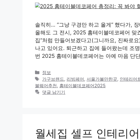
솔직히… “그냥 구경만 하고 올게” 했다가, 
올해도 그 전시, 2025 홈테이블데코페어 맞
집”처럼 만들어보겠다고(그니까요, 진짜로요)
나고 있어요. 퇴근하고 집에 들어왔는데 조명
번 2025 홈테이블데코페어는 아예 마음 단
카
정보
테
태
가구브랜드
,
리빙페어
,
서울가볼만한곳
,
인테리어
고
그
블웨어추천
,
홈테이블데코페어2025
리
댓글 남기기
월세집 셀프 인테리어