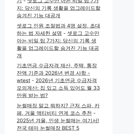
기
-
셋로그 고수만 아는 비밀 팁 7가
지: 당신의 기록 생활을 업그레이드할
숨겨진 기능 대공개
셋로그 인원 조절법과 4명 설정, 초대
하는 법 자세한 설명
-
셋로그 고수만
아는 비밀 팁 7가지: 당신의 기록 생
활을 업그레이드할 숨겨진 기능 대공
개
기초연금 수급자격 재산, 주택, 통장
잔액 기준과 2026년 변경 사항 -
wtest
-
2026년 기초연금 수급자격
모의계산: 집 있고 소득 있어도 월 33
만원 받는 법?
눈썰매장 말고 뭐하지? 근처 스파, 카
페, 겨울 액티비티 연계 코스 추천
-
2025년 겨울, 인생 눈썰매는 여기서!
전국 테마 눈썰매장 BEST 5