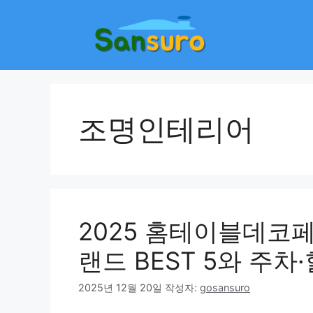
컨
텐
츠
로
건
너
뛰
조명인테리어
기
2025 홈테이블데코페
랜드 BEST 5와 주차
2025년 12월 20일
작성자:
gosansuro