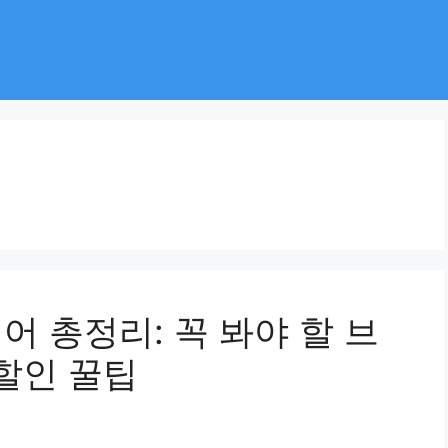
어 총정리: 꼭 봐야 할 브
·할인 꿀팁