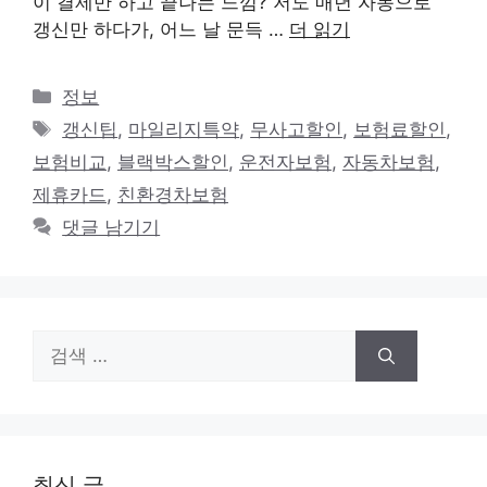
이 결제만 하고 끝나는 느낌? 저도 매년 자동으로
갱신만 하다가, 어느 날 문득 …
더 읽기
카
정보
테
태
갱신팁
,
마일리지특약
,
무사고할인
,
보험료할인
,
고
그
보험비교
,
블랙박스할인
,
운전자보험
,
자동차보험
,
리
제휴카드
,
친환경차보험
댓글 남기기
검
색:
최신 글