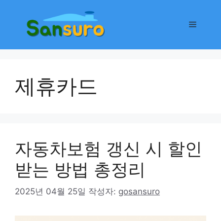
컨
텐
메
츠
로
뉴
건
너
제휴카드
뛰
기
자동차보험 갱신 시 할인
받는 방법 총정리
2025년 04월 25일
작성자:
gosansuro