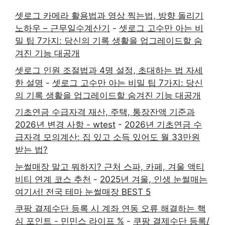
셋로그 카메라 활용법과 영상 찍는법, 방향 돌리기
노하우 – 근무일수계산기
-
셋로그 고수만 아는 비
밀 팁 7가지: 당신의 기록 생활을 업그레이드할 숨
겨진 기능 대공개
셋로그 인원 조절법과 4명 설정, 초대하는 법 자세
한 설명
-
셋로그 고수만 아는 비밀 팁 7가지: 당신
의 기록 생활을 업그레이드할 숨겨진 기능 대공개
기초연금 수급자격 재산, 주택, 통장잔액 기준과
2026년 변경 사항 - wtest
-
2026년 기초연금 수
급자격 모의계산: 집 있고 소득 있어도 월 33만원
받는 법?
눈썰매장 말고 뭐하지? 근처 스파, 카페, 겨울 액티
비티 연계 코스 추천
-
2025년 겨울, 인생 눈썰매는
여기서! 전국 테마 눈썰매장 BEST 5
쿠팡 결제수단 등록 시 계좌 연동 오류 해결하는 핵
심 포인트 - 민민스 라이프 %
-
쿠팡 결제수단 등록/