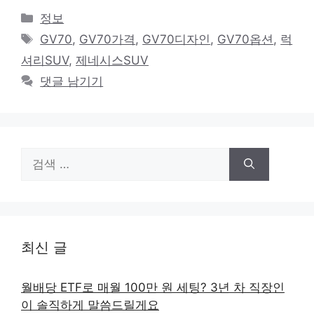
카
정보
테
태
GV70
,
GV70가격
,
GV70디자인
,
GV70옵션
,
럭
고
그
셔리SUV
,
제네시스SUV
리
댓글 남기기
검
색:
최신 글
월배당 ETF로 매월 100만 원 세팅? 3년 차 직장인
이 솔직하게 말씀드릴게요