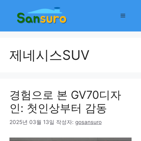
컨
텐
메
츠
로
뉴
건
너
제네시스SUV
뛰
기
경험으로 본 GV70디자
인: 첫인상부터 감동
2025년 03월 13일
작성자:
gosansuro