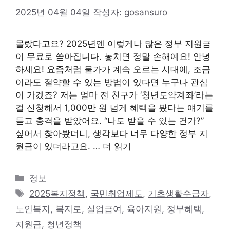
2025년 04월 04일
작성자:
gosansuro
몰랐다고요? 2025년엔 이렇게나 많은 정부 지원금
이 무료로 쏟아집니다. 놓치면 정말 손해예요! 안녕
하세요! 요즘처럼 물가가 계속 오르는 시대에, 조금
이라도 절약할 수 있는 방법이 있다면 누구나 관심
이 가겠죠? 저는 얼마 전 친구가 ‘청년도약계좌’라는
걸 신청해서 1,000만 원 넘게 혜택을 봤다는 얘기를
듣고 충격을 받았어요. “나도 받을 수 있는 건가?”
싶어서 찾아봤더니, 생각보다 너무 다양한 정부 지
원금이 있더라고요. …
더 읽기
카
정보
테
태
2025복지정책
,
국민취업제도
,
기초생활수급자
,
고
그
노인복지
,
복지로
,
실업급여
,
육아지원
,
정부혜택
,
리
지원금
,
청년정책