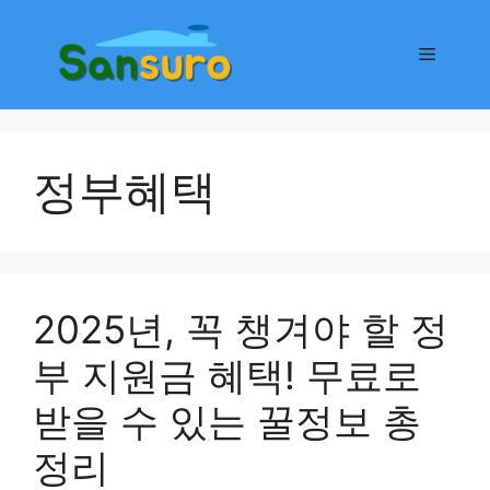
컨
텐
메
츠
로
뉴
건
너
정부혜택
뛰
기
2025년, 꼭 챙겨야 할 정
부 지원금 혜택! 무료로
받을 수 있는 꿀정보 총
정리