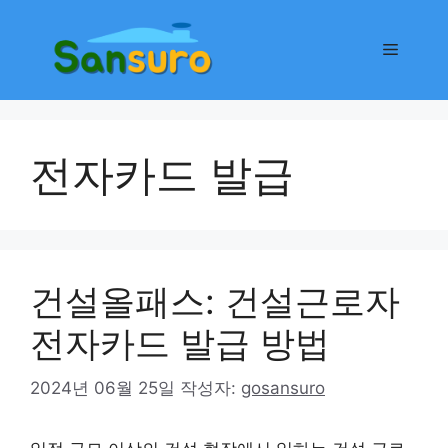
컨
텐
메
츠
로
뉴
건
너
전자카드 발급
뛰
기
건설올패스: 건설근로자
전자카드 발급 방법
2024년 06월 25일
작성자:
gosansuro