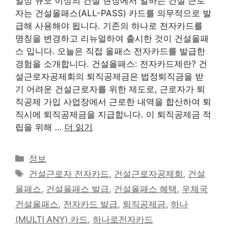
일정 규모 이상의 건설 현장에서 일하는 건설 근로
자는 건설올패스(ALL-PASS) 카드를 의무적으로 발
급해 사용해야 됩니다. 기존의 하나로 전자카드를
명칭을 변경하고 리뉴얼하여 출시한 것이 건설올패
스 입니다. 오늘은 직접 올패스 전자카드를 발급한
경험을 소개합니다. 건설올패스: 전자카드제란? 건
설근로자공제회의 퇴직공제금은 법정퇴직금을 받
기 어려운 건설근로자를 위한 제도로, 근로자가 퇴
직공제 가입 사업장에서 근로한 내역을 합산하여 퇴
직시에 퇴직공제금을 지급합니다. 이 퇴직공제금 적
립을 위해 …
더 읽기
카
정보
테
태
건설근로자 전자카드
,
건설근로자공제회
,
건설
고
그
올패스
,
건설올패스 발급
,
건설올패스 혜택
,
우체국
리
건설올패스
,
전자카드 발급
,
퇴직공제금
,
하나
(MULTI ANY) 카드
,
하나로전자카드