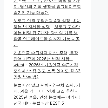
기
-
셋로그 고수만 아는 비밀 팁 7가
지: 당신의 기록 생활을 업그레이드할
숨겨진 기능 대공개
셋로그 인원 조절법과 4명 설정, 초대
하는 법 자세한 설명
-
셋로그 고수만
아는 비밀 팁 7가지: 당신의 기록 생
활을 업그레이드할 숨겨진 기능 대공
개
기초연금 수급자격 재산, 주택, 통장
잔액 기준과 2026년 변경 사항 -
wtest
-
2026년 기초연금 수급자격
모의계산: 집 있고 소득 있어도 월 33
만원 받는 법?
눈썰매장 말고 뭐하지? 근처 스파, 카
페, 겨울 액티비티 연계 코스 추천
-
2025년 겨울, 인생 눈썰매는 여기서!
전국 테마 눈썰매장 BEST 5