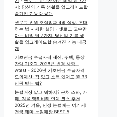
기
-
셋로그 고수만 아는 비밀 팁 7가
지: 당신의 기록 생활을 업그레이드할
숨겨진 기능 대공개
셋로그 인원 조절법과 4명 설정, 초대
하는 법 자세한 설명
-
셋로그 고수만
아는 비밀 팁 7가지: 당신의 기록 생
활을 업그레이드할 숨겨진 기능 대공
개
기초연금 수급자격 재산, 주택, 통장
잔액 기준과 2026년 변경 사항 -
wtest
-
2026년 기초연금 수급자격
모의계산: 집 있고 소득 있어도 월 33
만원 받는 법?
눈썰매장 말고 뭐하지? 근처 스파, 카
페, 겨울 액티비티 연계 코스 추천
-
2025년 겨울, 인생 눈썰매는 여기서!
전국 테마 눈썰매장 BEST 5