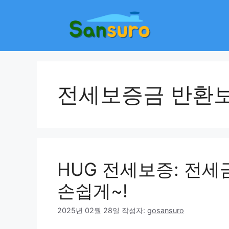
컨
텐
츠
로
건
너
뛰
전세보증금 반환
기
HUG 전세보증: 전세
손쉽게~!
2025년 02월 28일
작성자:
gosansuro