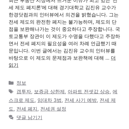
최근 부동산 시장에서 뜨거운 이슈가 되고 있는 ‘전
세 제도 폐지론’에 대해 경기대학교 김진유 교수가
한경닷컴과의 인터뷰에서 의견을 밝혔습니다. 그는
전세 제도의 완전한 폐지는 불가능하며, 제도의 단
점을 보완해나가는 것이 중요하다고 주장합니다. 국
토교통부 장관이 이 제도가 수명을 다했다고 주장하
면서 전세 폐지의 필요성을 여러 차례 언급했기 때
문입니다. 이번 글에서는 김진유 교수의 인터뷰를
바탕으로 이 제도의 문제점과 보완책에 대해 …
더
읽기
카
정보
테
태
갭투자
,
보증금 상한제
,
아파트 전셋값 상승
,
에
고
그
스크로 제도
,
임대차 3법
,
전세 사기 예방
,
전세 제
리
도
,
전세 폐지
,
전세권 설정
댓글 남기기