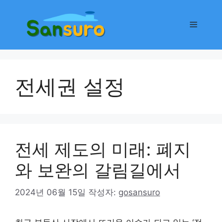
컨
텐
메
츠
로
뉴
건
너
전세권 설정
뛰
기
전세 제도의 미래: 폐지
와 보완의 갈림길에서
2024년 06월 15일
작성자:
gosansuro