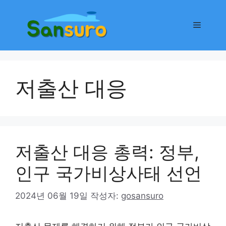
컨
텐
메
츠
로
뉴
건
너
저출산 대응
뛰
기
저출산 대응 총력: 정부,
인구 국가비상사태 선언
2024년 06월 19일
작성자:
gosansuro