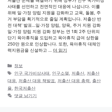
저출산 문제를 해결하기 위해 정부가 인구 국가비상
사태를 선언하고 전면적인 대응에 나섭니다. 이를
위해 일·가정 양립 지원을 강화하고 교육, 돌봄, 주
거 부담을 획기적으로 줄일 계획입니다. 저출산 반
전 대책’ 발표…일·가정 양립, 양육, 주거 지원 강화
일·가정 양립 지원 강화 정부는 연 1회 2주 단위의
단기 육아휴직을 도입하고 육아휴직 급여 상한을
250만 원으로 인상합니다. 또한, 육아휴직 대체인
력지원금을 신설하고 …
더 읽기
카
정보
테
태
인구 국가비상사태
,
인구소멸
,
저출산
,
저출산
고
그
대응
,
저출산 대응 책발표
,
저출산 대응 총력
,
출산
리
율
,
한국저출산
댓글 남기기