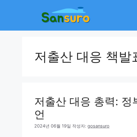
컨
텐
츠
로
건
너
뛰
저출산 대응 책발
기
저출산 대응 총력: 정
언
2024년 06월 19일
작성자:
gosansuro