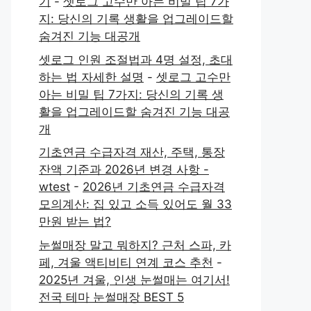
기
-
셋로그 고수만 아는 비밀 팁 7가
지: 당신의 기록 생활을 업그레이드할
숨겨진 기능 대공개
셋로그 인원 조절법과 4명 설정, 초대
하는 법 자세한 설명
-
셋로그 고수만
아는 비밀 팁 7가지: 당신의 기록 생
활을 업그레이드할 숨겨진 기능 대공
개
기초연금 수급자격 재산, 주택, 통장
잔액 기준과 2026년 변경 사항 -
wtest
-
2026년 기초연금 수급자격
모의계산: 집 있고 소득 있어도 월 33
만원 받는 법?
눈썰매장 말고 뭐하지? 근처 스파, 카
페, 겨울 액티비티 연계 코스 추천
-
2025년 겨울, 인생 눈썰매는 여기서!
전국 테마 눈썰매장 BEST 5