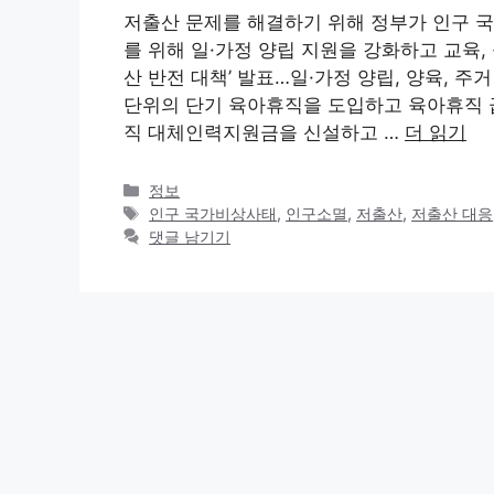
저출산 문제를 해결하기 위해 정부가 인구 
를 위해 일·가정 양립 지원을 강화하고 교육,
산 반전 대책’ 발표…일·가정 양립, 양육, 주거
단위의 단기 육아휴직을 도입하고 육아휴직 급
직 대체인력지원금을 신설하고 …
더 읽기
카
정보
테
태
인구 국가비상사태
,
인구소멸
,
저출산
,
저출산 대응
고
그
댓글 남기기
리