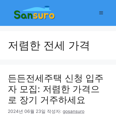
컨
텐
메
츠
로
뉴
건
너
저렴한 전세 가격
뛰
기
든든전세주택 신청 입주
자 모집: 저렴한 가격으
로 장기 거주하세요
2024년 06월 23일
작성자:
gosansuro