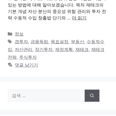
있는 방법에 대해 알아보겠습니다. 목차 재테크의
기본 개념 자산 분산의 중요성 위험 관리와 투자 전
략 수동적 수입 창출법 단기와 …
더 읽기
카
정보
테
태
갭투자
,
금융독립
,
목표설정
,
부동산
,
수동적수
고
그
입
,
자산관리
,
장기투자
,
재정계획
,
재테크
,
재테크
리
전략
,
주식투자
댓글 남기기
검
색: