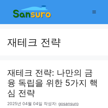
컨
텐
메
츠
로
뉴
건
너
재테크 전략
뛰
기
재테크 전략: 나만의 금
융 독립을 위한 5가지 핵
심 전략
2025년 04월 04일
작성자:
gosansuro