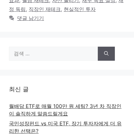
효과
,
월급 재테크
,
자산 불리기
,
재무 목표 설정
,
재
리
정 독립
,
직장인 재테크
,
현실적인 투자
댓글 남기기
검
색:
최신 글
월배당 ETF로 매월 100만 원 세팅? 3년 차 직장인
이 솔직하게 말씀드릴게요
국민성장펀드 vs 미국 ETF, 장기 투자자에게 더 유
리한 선택은?