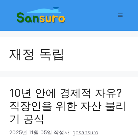
컨
텐
메
츠
로
뉴
건
너
재정 독립
뛰
기
10년 안에 경제적 자유?
직장인을 위한 자산 불리
기 공식
2025년 11월 05일
작성자:
gosansuro