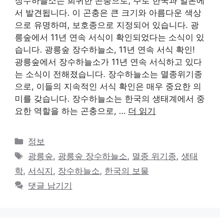
장수하늘소는 희귀한 곤충으로, 주로 한국과 일본에
서 발견됩니다. 이 곤충은 큰 크기와 아름다운 색상
으로 유명하며, 보호종으로 지정되어 있습니다. 광
릉숲에서 11년 연속 서식이 확인되었다는 소식이 있
습니다. 광릉숲 장수하늘소, 11년 연속 서식 확인!
광릉숲에서 장수하늘소가 11년 연속 서식하고 있다
는 소식이 전해졌습니다. 장수하늘소는 멸종위기종
으로, 이들의 지속적인 서식 확인은 매우 중요한 의
미를 갖습니다. 장수하늘소는 한국의 생태계에서 중
요한 역할을 하는 곤충으로, …
더 읽기
카
정보
테
태
광릉숲
,
광릉숲 장수하늘소
,
멸종 위기종
,
생태
고
그
학
,
서식지
,
장수하늘소
,
한국의 보물
리
댓글 남기기