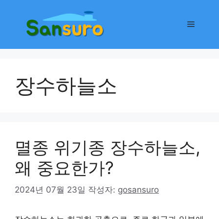
컨
텐
메
츠
로
뉴
건
너
장수하늘소
뛰
기
멸종 위기종 장수하늘소,
왜 중요한가?
2024년 07월 23일
작성자:
gosansuro