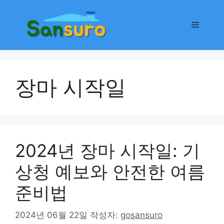
컨
텐
메
츠
로
뉴
건
너
장마 시작일
뛰
기
2024년 장마 시작일: 기
상청 예보와 안전한 여름
준비법
2024년 06월 22일
작성자:
gosansuro