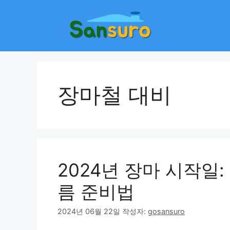
컨
텐
츠
로
건
너
뛰
장마철 대비
기
2024년 장마 시작일
름 준비법
2024년 06월 22일
작성자:
gosansuro