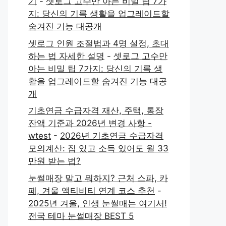
기
-
셋로그 고수만 아는 비밀 팁 7가
지: 당신의 기록 생활을 업그레이드할
숨겨진 기능 대공개
셋로그 인원 조절법과 4명 설정, 초대
하는 법 자세한 설명
-
셋로그 고수만
아는 비밀 팁 7가지: 당신의 기록 생
활을 업그레이드할 숨겨진 기능 대공
개
기초연금 수급자격 재산, 주택, 통장
잔액 기준과 2026년 변경 사항 -
wtest
-
2026년 기초연금 수급자격
모의계산: 집 있고 소득 있어도 월 33
만원 받는 법?
눈썰매장 말고 뭐하지? 근처 스파, 카
페, 겨울 액티비티 연계 코스 추천
-
2025년 겨울, 인생 눈썰매는 여기서!
전국 테마 눈썰매장 BEST 5