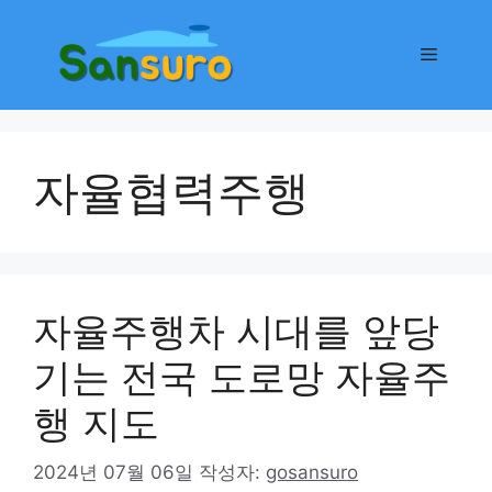
컨
텐
메
츠
로
뉴
건
너
자율협력주행
뛰
기
자율주행차 시대를 앞당
기는 전국 도로망 자율주
행 지도
2024년 07월 06일
작성자:
gosansuro