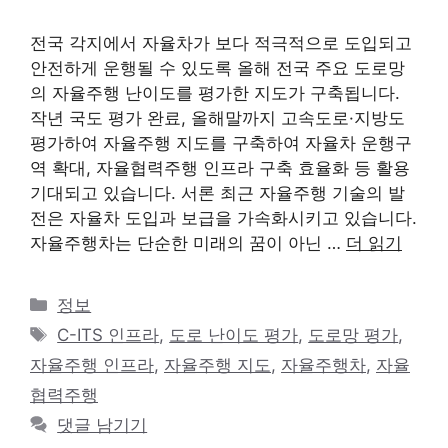
전국 각지에서 자율차가 보다 적극적으로 도입되고
안전하게 운행될 수 있도록 올해 전국 주요 도로망
의 자율주행 난이도를 평가한 지도가 구축됩니다.
작년 국도 평가 완료, 올해말까지 고속도로·지방도
평가하여 자율주행 지도를 구축하여 자율차 운행구
역 확대, 자율협력주행 인프라 구축 효율화 등 활용
기대되고 있습니다. 서론 최근 자율주행 기술의 발
전은 자율차 도입과 보급을 가속화시키고 있습니다.
자율주행차는 단순한 미래의 꿈이 아닌 …
더 읽기
카
정보
테
태
C-ITS 인프라
,
도로 난이도 평가
,
도로망 평가
,
고
그
자율주행 인프라
,
자율주행 지도
,
자율주행차
,
자율
리
협력주행
댓글 남기기