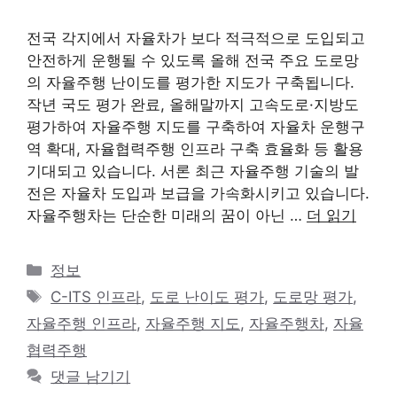
전국 각지에서 자율차가 보다 적극적으로 도입되고
안전하게 운행될 수 있도록 올해 전국 주요 도로망
의 자율주행 난이도를 평가한 지도가 구축됩니다.
작년 국도 평가 완료, 올해말까지 고속도로·지방도
평가하여 자율주행 지도를 구축하여 자율차 운행구
역 확대, 자율협력주행 인프라 구축 효율화 등 활용
기대되고 있습니다. 서론 최근 자율주행 기술의 발
전은 자율차 도입과 보급을 가속화시키고 있습니다.
자율주행차는 단순한 미래의 꿈이 아닌 …
더 읽기
카
정보
테
태
C-ITS 인프라
,
도로 난이도 평가
,
도로망 평가
,
고
그
자율주행 인프라
,
자율주행 지도
,
자율주행차
,
자율
리
협력주행
댓글 남기기