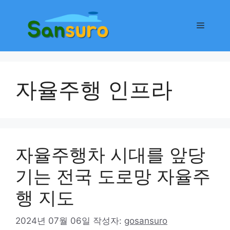
컨
텐
메
츠
로
뉴
건
너
자율주행 인프라
뛰
기
자율주행차 시대를 앞당
기는 전국 도로망 자율주
행 지도
2024년 07월 06일
작성자:
gosansuro