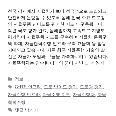
전국 각지에서 자율차가 보다 적극적으로 도입되고
안전하게 운행될 수 있도록 올해 전국 주요 도로망
의 자율주행 난이도를 평가한 지도가 구축됩니다.
작년 국도 평가 완료, 올해말까지 고속도로·지방도
평가하여 자율주행 지도를 구축하여 자율차 운행구
역 확대, 자율협력주행 인프라 구축 효율화 등 활용
기대되고 있습니다. 서론 최근 자율주행 기술의 발
전은 자율차 도입과 보급을 가속화시키고 있습니다.
자율주행차는 단순한 미래의 꿈이 아닌 …
더 읽기
카
정보
테
태
C-ITS 인프라
,
도로 난이도 평가
,
도로망 평가
,
고
그
자율주행 인프라
,
자율주행 지도
,
자율주행차
,
자율
리
협력주행
댓글 남기기