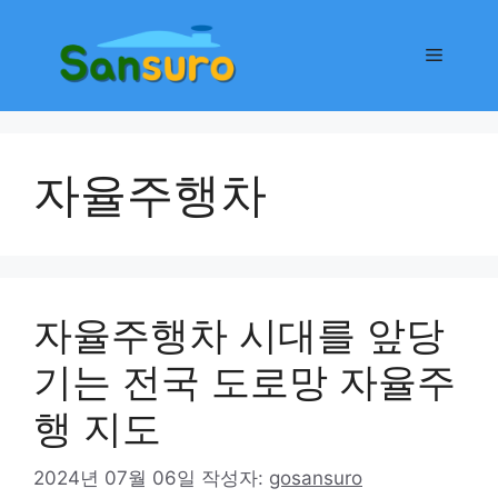
컨
텐
메
츠
로
뉴
건
너
자율주행차
뛰
기
자율주행차 시대를 앞당
기는 전국 도로망 자율주
행 지도
2024년 07월 06일
작성자:
gosansuro