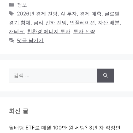
카
정보
테
태
2026년 경제 전망
,
AI 투자
,
경제 예측
,
글로벌
고
그
경기 침체
,
금리 인하 전망
,
인플레이션
,
자산 배분
,
리
재테크
,
친환경 에너지 투자
,
투자 전략
댓글 남기기
검
색:
최신 글
월배당 ETF로 매월 100만 원 세팅? 3년 차 직장인