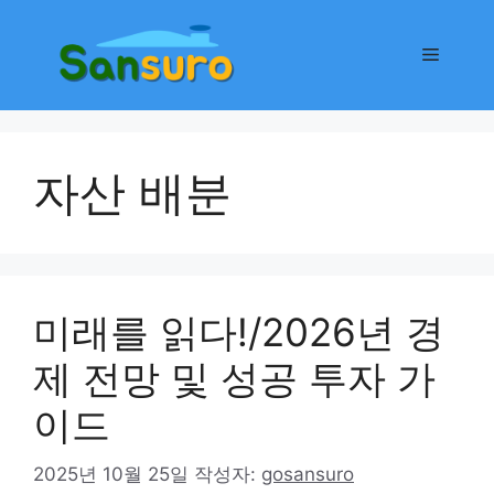
컨
텐
메
츠
로
뉴
건
너
자산 배분
뛰
기
미래를 읽다!/2026년 경
제 전망 및 성공 투자 가
이드
2025년 10월 25일
작성자:
gosansuro