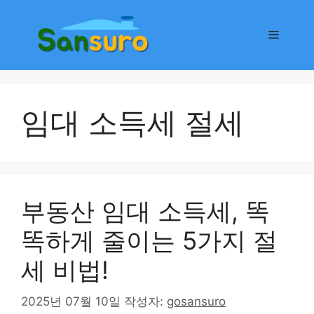
컨
텐
메
츠
로
뉴
건
너
임대 소득세 절세
뛰
기
부동산 임대 소득세, 똑
똑하게 줄이는 5가지 절
세 비법!
2025년 07월 10일
작성자:
gosansuro