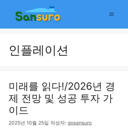
컨
텐
메
츠
로
뉴
건
너
인플레이션
뛰
기
미래를 읽다!/2026년 경
제 전망 및 성공 투자 가
이드
2025년 10월 25일
작성자:
gosansuro