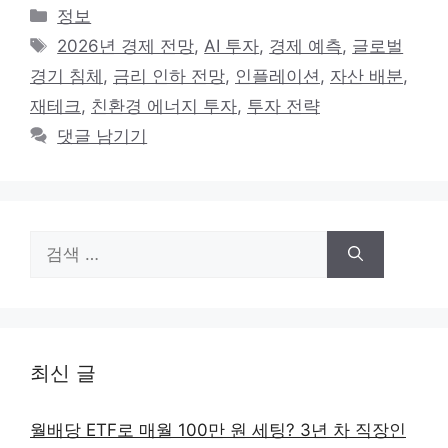
카
정보
테
태
2026년 경제 전망
,
AI 투자
,
경제 예측
,
글로벌
고
그
경기 침체
,
금리 인하 전망
,
인플레이션
,
자산 배분
,
리
재테크
,
친환경 에너지 투자
,
투자 전략
댓글 남기기
검
색:
최신 글
월배당 ETF로 매월 100만 원 세팅? 3년 차 직장인