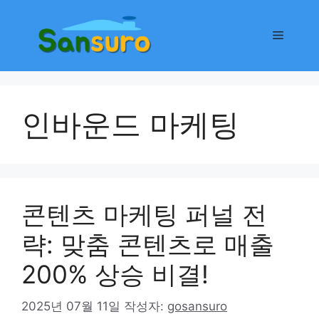
컨
텐
메
츠
로
뉴
건
너
인바운드 마케팅
뛰
기
콘텐츠 마케팅 퍼널 전
략: 맞춤 콘텐츠로 매출
200% 상승 비결!
2025년 07월 11일
작성자:
gosansuro