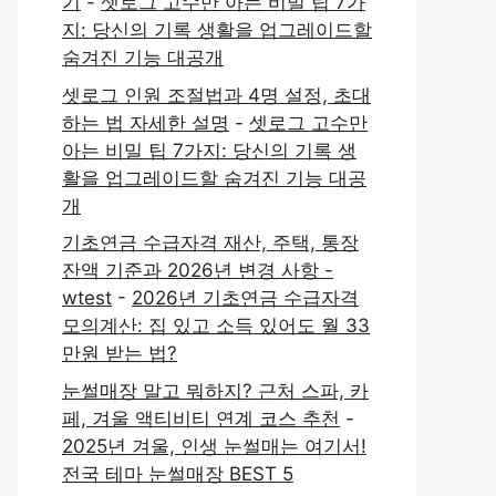
기
-
셋로그 고수만 아는 비밀 팁 7가
지: 당신의 기록 생활을 업그레이드할
숨겨진 기능 대공개
셋로그 인원 조절법과 4명 설정, 초대
하는 법 자세한 설명
-
셋로그 고수만
아는 비밀 팁 7가지: 당신의 기록 생
활을 업그레이드할 숨겨진 기능 대공
개
기초연금 수급자격 재산, 주택, 통장
잔액 기준과 2026년 변경 사항 -
wtest
-
2026년 기초연금 수급자격
모의계산: 집 있고 소득 있어도 월 33
만원 받는 법?
눈썰매장 말고 뭐하지? 근처 스파, 카
페, 겨울 액티비티 연계 코스 추천
-
2025년 겨울, 인생 눈썰매는 여기서!
전국 테마 눈썰매장 BEST 5