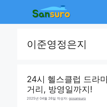
컨
텐
츠
로
건
너
뛰
이준영정은지
기
24시 헬스클럽 드라
거리, 방영일까지!
2025년 04월 26일
작성자:
gosansuro