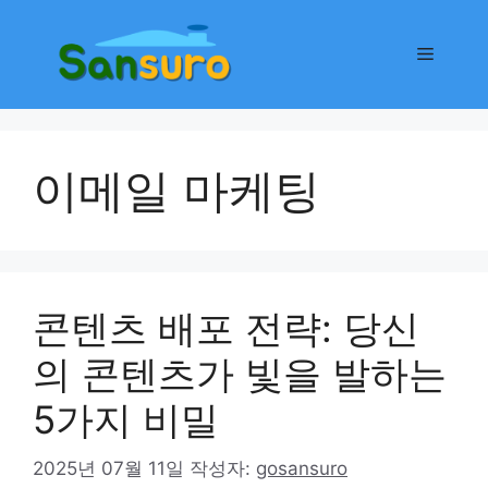
컨
텐
메
츠
로
뉴
건
너
이메일 마케팅
뛰
기
콘텐츠 배포 전략: 당신
의 콘텐츠가 빛을 발하는
5가지 비밀
2025년 07월 11일
작성자:
gosansuro