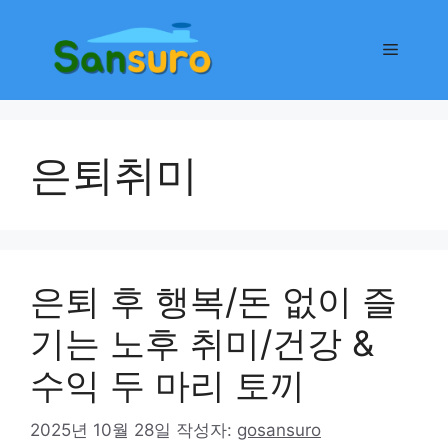
컨
텐
메
츠
로
뉴
건
너
은퇴취미
뛰
기
은퇴 후 행복/돈 없이 즐
기는 노후 취미/건강 &
수익 두 마리 토끼
2025년 10월 28일
작성자:
gosansuro