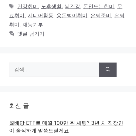
테
태
건강취미
,
노후생활
,
뇌건강
,
돈안드는취미
,
무
고
그
료취미
,
시니어활동
,
용돈벌이취미
,
은퇴준비
,
은퇴
리
취미
,
재능기부
댓글 남기기
검
색:
최신 글
월배당 ETF로 매월 100만 원 세팅? 3년 차 직장인
이 솔직하게 말씀드릴게요