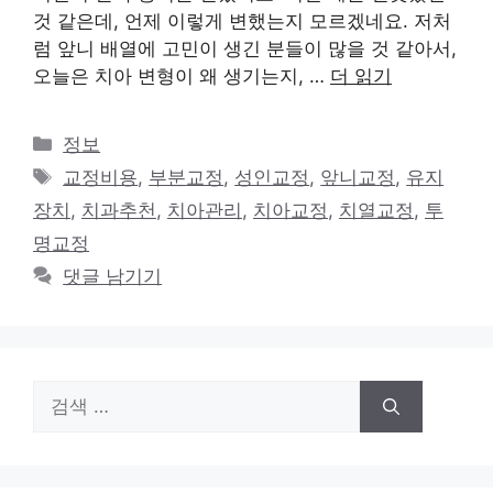
것 같은데, 언제 이렇게 변했는지 모르겠네요. 저처
럼 앞니 배열에 고민이 생긴 분들이 많을 것 같아서,
오늘은 치아 변형이 왜 생기는지, …
더 읽기
카
정보
테
태
교정비용
,
부분교정
,
성인교정
,
앞니교정
,
유지
고
그
장치
,
치과추천
,
치아관리
,
치아교정
,
치열교정
,
투
리
명교정
댓글 남기기
검
색: