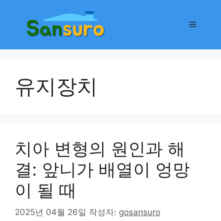
컨
텐
메
츠
로
뉴
건
너
유지장치
뛰
기
치아 변형의 원인과 해
결: 앞니가 배열이 엉망
이 될 때
2025년 04월 26일
작성자:
gosansuro