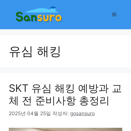
컨
텐
메
츠
로
뉴
건
너
유심 해킹
뛰
기
SKT 유심 해킹 예방과 교
체 전 준비사항 총정리
2025년 04월 25일
작성자:
gosansuro