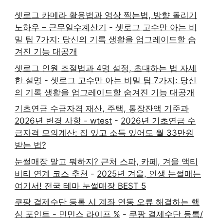
셋로그 카메라 활용법과 영상 찍는법, 방향 돌리기
노하우 – 근무일수계산기
-
셋로그 고수만 아는 비
밀 팁 7가지: 당신의 기록 생활을 업그레이드할 숨
겨진 기능 대공개
셋로그 인원 조절법과 4명 설정, 초대하는 법 자세
한 설명
-
셋로그 고수만 아는 비밀 팁 7가지: 당신
의 기록 생활을 업그레이드할 숨겨진 기능 대공개
기초연금 수급자격 재산, 주택, 통장잔액 기준과
2026년 변경 사항 - wtest
-
2026년 기초연금 수
급자격 모의계산: 집 있고 소득 있어도 월 33만원
받는 법?
눈썰매장 말고 뭐하지? 근처 스파, 카페, 겨울 액티
비티 연계 코스 추천
-
2025년 겨울, 인생 눈썰매는
여기서! 전국 테마 눈썰매장 BEST 5
쿠팡 결제수단 등록 시 계좌 연동 오류 해결하는 핵
심 포인트 - 민민스 라이프 %
-
쿠팡 결제수단 등록/