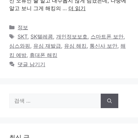
신 오류인 줄 알고 대수롭지 않게 넘겼는데, 나중에
알고 보니 그게 해킹의 …
더 읽기
카
정보
테
태
SKT
,
SK텔레콤
,
개인정보보호
,
스마트폰 보안
,
고
그
심스와핑
,
유심 재발급
,
유심 해킹
,
통신사 보안
,
해
리
킹 예방
,
휴대폰 해킹
댓글 남기기
검
색:
최신 글