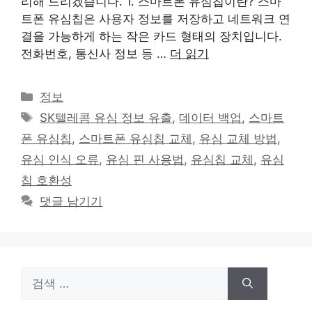
리해 드리겠습니다. 1. 스마트폰 유심칩이란? 스마
트폰 유심칩은 사용자 정보를 저장하고 네트워크 연
결을 가능하게 하는 작은 카드 형태의 장치입니다.
전화번호, 통신사 정보 등 …
더 읽기
카
정보
테
태
SK텔레콤 유심 정보 유출
,
데이터 백업
,
스마트
고
그
폰 유심칩
,
스마트폰 유심칩 교체
,
유심 교체 방법
,
리
유심 인식 오류
,
유심 핀 사용법
,
유심칩 교체
,
유심
칩 호환성
댓글 남기기
검
색: