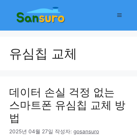
컨
텐
메
츠
로
뉴
건
너
유심칩 교체
뛰
기
데이터 손실 걱정 없는
스마트폰 유심칩 교체 방
법
2025년 04월 27일
작성자:
gosansuro