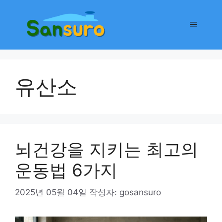
컨
텐
메
츠
로
뉴
건
너
유산소
뛰
기
뇌건강을 지키는 최고의
운동법 6가지
2025년 05월 04일
작성자:
gosansuro