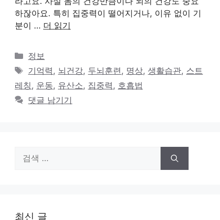
라고요. 사실 몸의 건강만큼이나 뇌의 건강도 중요
하잖아요. 특히 집중력이 떨어지거나, 이유 없이 기
분이 …
더 읽기
카
정보
테
태
기억력
,
뇌건강
,
두뇌훈련
,
명상
,
생활습관
,
스트
고
그
레칭
,
운동
,
유산소
,
집중력
,
호흡법
리
댓글 남기기
검
색:
최신 글