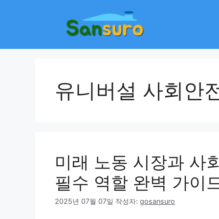
컨
텐
츠
로
건
너
뛰
유니버설 사회안
기
미래 노동 시장과 사
필수 역할 완벽 가이
2025년 07월 07일
작성자:
gosansuro