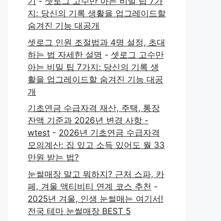
기
-
셋로그 고수만 아는 비밀 팁 7가
지: 당신의 기록 생활을 업그레이드할
숨겨진 기능 대공개
셋로그 인원 조절법과 4명 설정, 초대
하는 법 자세한 설명
-
셋로그 고수만
아는 비밀 팁 7가지: 당신의 기록 생
활을 업그레이드할 숨겨진 기능 대공
개
기초연금 수급자격 재산, 주택, 통장
잔액 기준과 2026년 변경 사항 -
wtest
-
2026년 기초연금 수급자격
모의계산: 집 있고 소득 있어도 월 33
만원 받는 법?
눈썰매장 말고 뭐하지? 근처 스파, 카
페, 겨울 액티비티 연계 코스 추천
-
2025년 겨울, 인생 눈썰매는 여기서!
전국 테마 눈썰매장 BEST 5