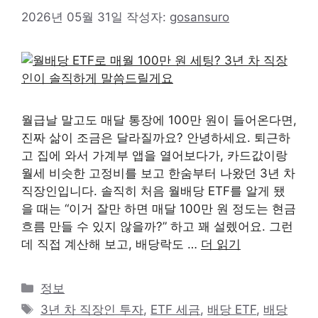
2026년 05월 31일
작성자:
gosansuro
월급날 말고도 매달 통장에 100만 원이 들어온다면,
진짜 삶이 조금은 달라질까요? 안녕하세요. 퇴근하
고 집에 와서 가계부 앱을 열어보다가, 카드값이랑
월세 비슷한 고정비를 보고 한숨부터 나왔던 3년 차
직장인입니다. 솔직히 처음 월배당 ETF를 알게 됐
을 때는 “이거 잘만 하면 매달 100만 원 정도는 현금
흐름 만들 수 있지 않을까?” 하고 꽤 설렜어요. 그런
데 직접 계산해 보고, 배당락도 …
더 읽기
카
정보
테
태
3년 차 직장인 투자
,
ETF 세금
,
배당 ETF
,
배당