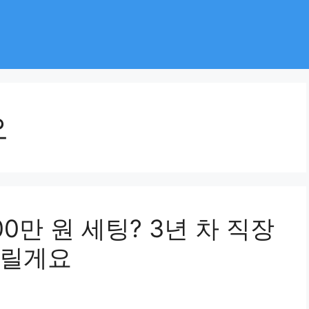
오
00만 원 세팅? 3년 차 직장
드릴게요