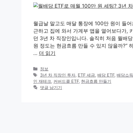
월급날 말고도 매달 통장에 100만 원이 들어
근하고 집에 와서 가계부 앱을 열어보다가, 
던 3년 차 직장인입니다. 솔직히 처음 월배당 
원 정도는 현금흐름 만들 수 있지 않을까?” 
…
더 읽기
카
정보
테
태
3년 차 직장인 투자
,
ETF 세금
,
배당 ETF
,
배당소
고
그
인 재테크
,
커버드콜 ETF
,
현금흐름 만들기
리
댓글 남기기