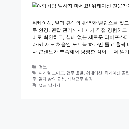
워케이션, 일과 휴식의 완벽한 밸런스를 찾고
무 환경, 멘탈 관리까지! 제가 직접 경험하고
바로 확인하고, 실패 없는 새로운 라이프스
아요! 저도 처음엔 노트북 하나만 들고 훌쩍
나 콘센트가 부족해서 당황한 적이 …
더 읽
카
정보
테
태
디지털 노마드
,
업무 효율
,
워케이션
,
워케이션 꿀
고
그
무
,
일과 삶의 균형
,
재택근무 환경
리
댓글 남기기