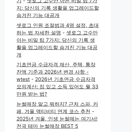
기
-
셋로그 고수만 아는 비밀 팁 7가
지: 당신의 기록 생활을 업그레이드할
숨겨진 기능 대공개
셋로그 인원 조절법과 4명 설정, 초대
하는 법 자세한 설명
-
셋로그 고수만
아는 비밀 팁 7가지: 당신의 기록 생
활을 업그레이드할 숨겨진 기능 대공
개
기초연금 수급자격 재산, 주택, 통장
잔액 기준과 2026년 변경 사항 -
wtest
-
2026년 기초연금 수급자격
모의계산: 집 있고 소득 있어도 월 33
만원 받는 법?
눈썰매장 말고 뭐하지? 근처 스파, 카
페, 겨울 액티비티 연계 코스 추천
-
2025년 겨울, 인생 눈썰매는 여기서!
전국 테마 눈썰매장 BEST 5