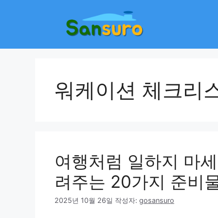
컨
텐
츠
로
건
너
뛰
워케이션 체크리
기
여행처럼 일하지 마세
려주는 20가지 준비
2025년 10월 26일
작성자:
gosansuro