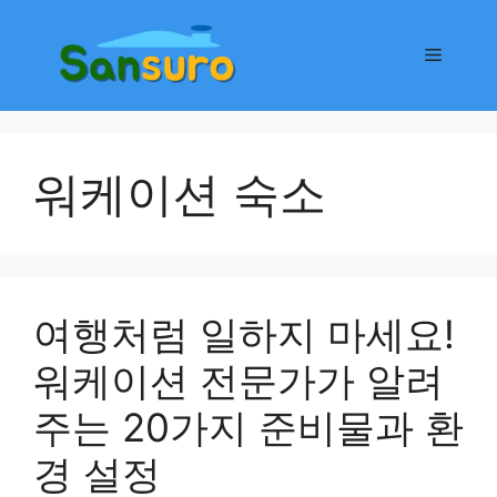
컨
텐
메
츠
로
뉴
건
너
워케이션 숙소
뛰
기
여행처럼 일하지 마세요!
워케이션 전문가가 알려
주는 20가지 준비물과 환
경 설정