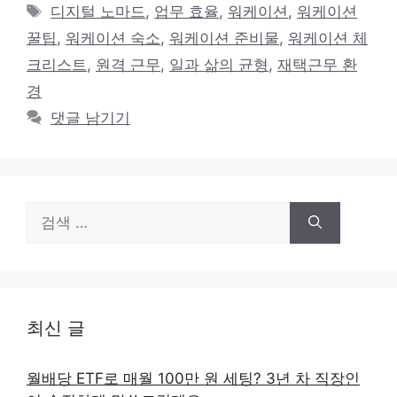
테
태
디지털 노마드
,
업무 효율
,
워케이션
,
워케이션
고
그
꿀팁
,
워케이션 숙소
,
워케이션 준비물
,
워케이션 체
리
크리스트
,
원격 근무
,
일과 삶의 균형
,
재택근무 환
경
댓글 남기기
검
색:
최신 글
월배당 ETF로 매월 100만 원 세팅? 3년 차 직장인