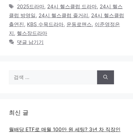
테
태
2025드라마
,
24시 헬스클럽 드라마
,
24시 헬스
고
그
클럽 방영일
,
24시 헬스클럽 줄거리
,
24시 헬스클럽
리
출연진
,
KBS 수목드라마
,
운동로맨스
,
이준영정은
지
,
헬스장드라마
댓글 남기기
검
색:
최신 글
월배당 ETF로 매월 100만 원 세팅? 3년 차 직장인