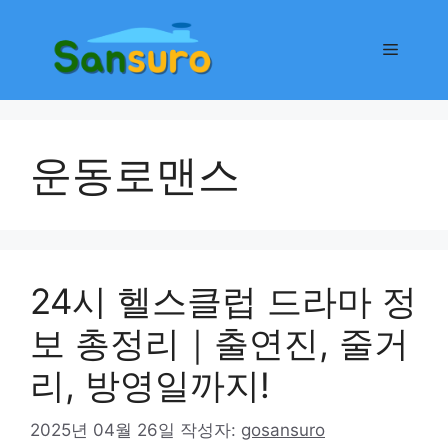
컨
텐
메
츠
로
뉴
건
너
운동로맨스
뛰
기
24시 헬스클럽 드라마 정
보 총정리｜출연진, 줄거
리, 방영일까지!
2025년 04월 26일
작성자:
gosansuro