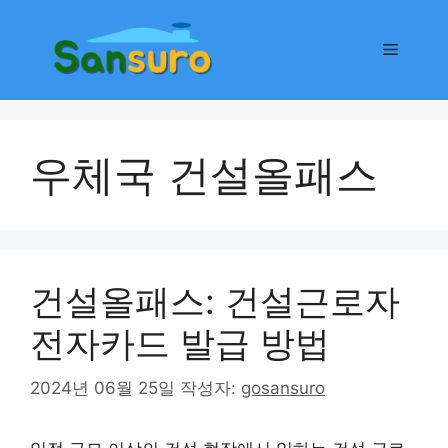
컨
텐
메
츠
로
뉴
건
너
우체국 건설올패스
뛰
기
건설올패스: 건설근로자
전자카드 발급 방법
2024년 06월 25일
작성자:
gosansuro