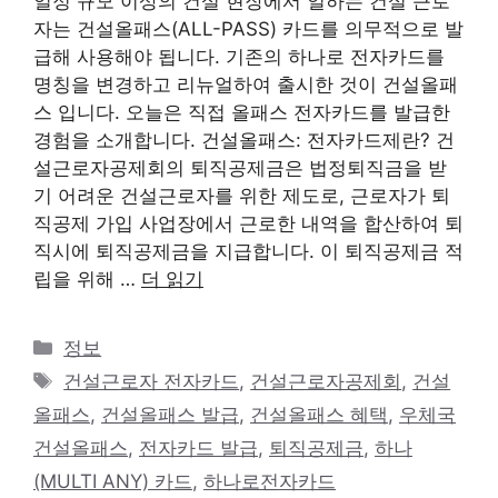
일정 규모 이상의 건설 현장에서 일하는 건설 근로
자는 건설올패스(ALL-PASS) 카드를 의무적으로 발
급해 사용해야 됩니다. 기존의 하나로 전자카드를
명칭을 변경하고 리뉴얼하여 출시한 것이 건설올패
스 입니다. 오늘은 직접 올패스 전자카드를 발급한
경험을 소개합니다. 건설올패스: 전자카드제란? 건
설근로자공제회의 퇴직공제금은 법정퇴직금을 받
기 어려운 건설근로자를 위한 제도로, 근로자가 퇴
직공제 가입 사업장에서 근로한 내역을 합산하여 퇴
직시에 퇴직공제금을 지급합니다. 이 퇴직공제금 적
립을 위해 …
더 읽기
카
정보
테
태
건설근로자 전자카드
,
건설근로자공제회
,
건설
고
그
올패스
,
건설올패스 발급
,
건설올패스 혜택
,
우체국
리
건설올패스
,
전자카드 발급
,
퇴직공제금
,
하나
(MULTI ANY) 카드
,
하나로전자카드