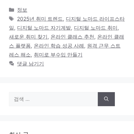
카
정보
테
태
2025년 취미 트렌드
,
디지털 노마드 라이프스타
고
그
일
,
디지털 노마드 자기계발
,
디지털 노마드 취미
,
리
새로운 취미 찾기
,
온라인 클래스 추천
,
온라인 클래
스 플랫폼
,
온라인 학습 성공 사례
,
원격 근무 스트
레스 해소
,
취미로 부수입 만들기
댓글 남기기
검
색: