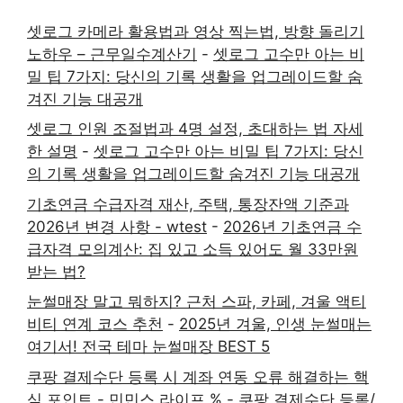
셋로그 카메라 활용법과 영상 찍는법, 방향 돌리기
노하우 – 근무일수계산기
-
셋로그 고수만 아는 비
밀 팁 7가지: 당신의 기록 생활을 업그레이드할 숨
겨진 기능 대공개
셋로그 인원 조절법과 4명 설정, 초대하는 법 자세
한 설명
-
셋로그 고수만 아는 비밀 팁 7가지: 당신
의 기록 생활을 업그레이드할 숨겨진 기능 대공개
기초연금 수급자격 재산, 주택, 통장잔액 기준과
2026년 변경 사항 - wtest
-
2026년 기초연금 수
급자격 모의계산: 집 있고 소득 있어도 월 33만원
받는 법?
눈썰매장 말고 뭐하지? 근처 스파, 카페, 겨울 액티
비티 연계 코스 추천
-
2025년 겨울, 인생 눈썰매는
여기서! 전국 테마 눈썰매장 BEST 5
쿠팡 결제수단 등록 시 계좌 연동 오류 해결하는 핵
심 포인트 - 민민스 라이프 %
-
쿠팡 결제수단 등록/